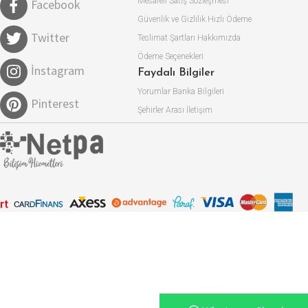
Mesafeli Satış Sözleşmesi
Facebook
Güvenlik ve Gizlilik
Hızlı Ödeme
Twitter
Teslimat Şartları
Hakkımızda
Ödeme Seçenekleri
İnstagram
Faydalı Bilgiler
Yorumlar
Banka Bilgileri
Pinterest
Şehirler Arası
İletişim