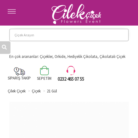
Anasayfa
Kategoriler
Hakkımızda
Banka Hesaplarımız
Diğer İllere Çiçek
En çok arananlar: Çiçekler, Orkide, Hediyelik Çikolata, Çikolatalı Çiçek
İletişim
SİPARİŞ TAKİP
SEPETİM
0232 465 07 55
Çilek Çiçek
Çiçek
21 Gül