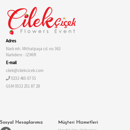
Adres
Narlı mh. Mithatpaşa cd. no 363
Narlıdere - İZMİR
E-mail
cilek@cilekcicek.com
0232 465 07 55
GSM 0532 251 87 28
Sosyal Hesaplarımız
Müşteri Hizmetleri