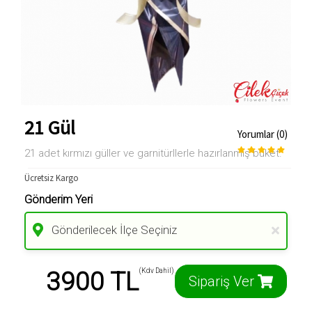
21 Gül
Yorumlar (0)
21 adet kırmızı güller ve garnitürllerle hazırlanmış buket.
Ücretsiz Kargo
Gönderim Yeri
Gönderilecek İlçe Seçiniz
3900 TL
(Kdv Dahil)
Sipariş Ver