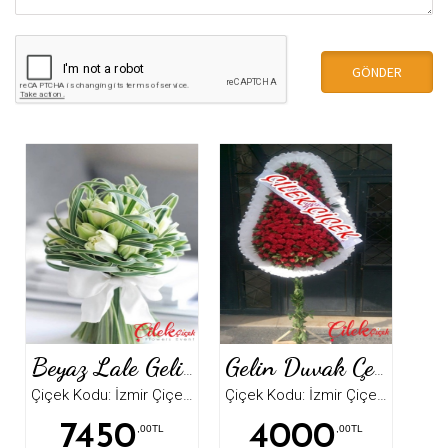
Beyaz Lale Gelin Buketi
Gelin Duvak Çelenk
Çiçek Kodu: İzmir Çiçek5278
Çiçek Kodu: İzmir Çiçek5098
7450
4000
,00TL
,00TL