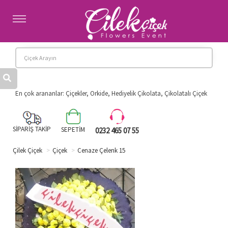
Anasayfa
Kategoriler
Hakkımızda
Banka Hesaplarımız
Diğer İllere Çiçek
En çok arananlar: Çiçekler, Orkide, Hediyelik Çikolata, Çikolatalı Çiçek
İletişim
SİPARİŞ TAKİP
SEPETİM
0232 465 07 55
Çilek Çiçek
Çiçek
Cenaze Çelenk 15