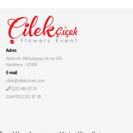
Adres
Narlı mh. Mithatpaşa cd. no 363
Narlıdere - İZMİR
E-mail
cilek@cilekcicek.com
0232 465 07 55
GSM 0532 251 87 28