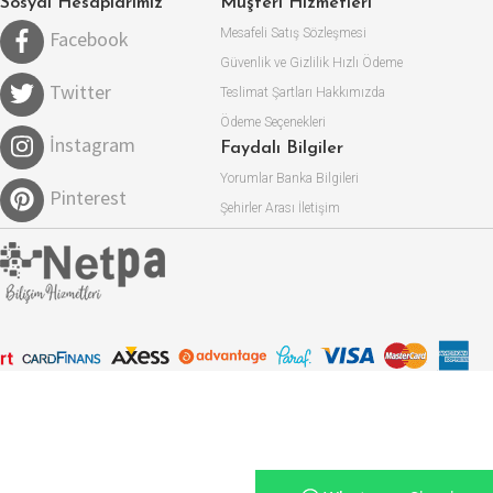
Sosyal Hesaplarımız
Müşteri Hizmetleri
Mesafeli Satış Sözleşmesi
Facebook
Güvenlik ve Gizlilik
Hızlı Ödeme
Twitter
Teslimat Şartları
Hakkımızda
Ödeme Seçenekleri
İnstagram
Faydalı Bilgiler
Yorumlar
Banka Bilgileri
Pinterest
Şehirler Arası
İletişim