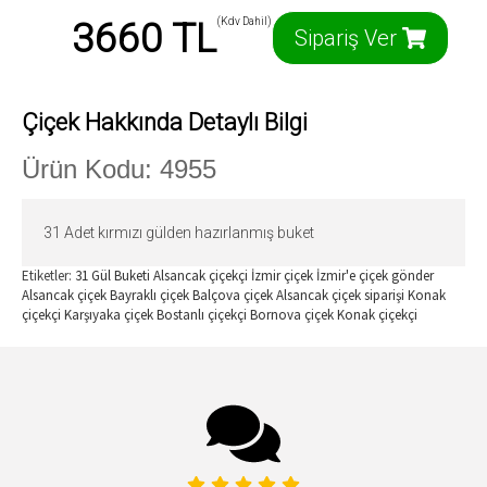
3660 TL
(Kdv Dahil)
Sipariş Ver
Çiçek Hakkında Detaylı Bilgi
Ürün Kodu: 4955
31 Adet kırmızı gülden hazırlanmış buket
Etiketler:
31 Gül Buketi Alsancak çiçekçi
İzmir çiçek
İzmir'e çiçek gönder
Alsancak çiçek
Bayraklı çiçek
Balçova çiçek
Alsancak çiçek siparişi
Konak
çiçekçi
Karşıyaka çiçek
Bostanlı çiçekçi
Bornova çiçek
Konak çiçekçi