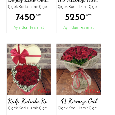
Beyaz Lale Gelin Buketi
35 Kırmızı Gül Buketi
Çiçek Kodu: İzmir Çiçek5278
Çiçek Kodu: İzmir Çiçek0012
7450
5250
,00TL
,00TL
Aynı Gün Teslimat
Aynı Gün Teslimat
41 Kırmızı Gül
Kalp Kutuda Kırmızı Güller
Çiçek Kodu: İzmir Çiçek5023
Çiçek Kodu: İzmir Çiçek5234