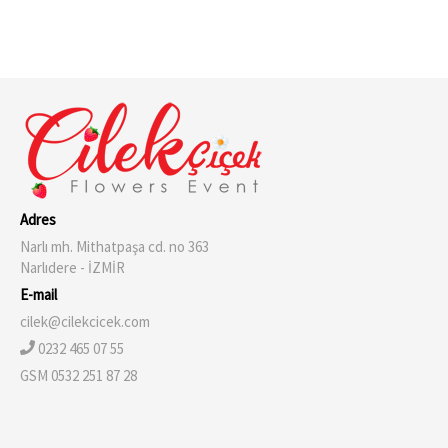
Adres
Narlı mh. Mithatpaşa cd. no 363
Narlıdere - İZMİR
E-mail
cilek@cilekcicek.com
0232 465 07 55
GSM 0532 251 87 28