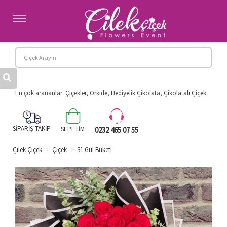
Anasayfa
Kategoriler
Hakkımızda
Banka Hesaplarımız
Diğer İllere Çiçek
En çok arananlar: Çiçekler, Orkide, Hediyelik Çikolata, Çikolatalı Çiçek
İletişim
SİPARİŞ TAKİP
SEPETİM
0232 465 07 55
Çilek Çiçek
Çiçek
31 Gül Buketi