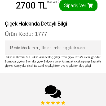
2700 TL
(Kdv Dahil)
Sipariş Ver
Çiçek Hakkında Detaylı Bilgi
Ürün Kodu: 1777
15 Adet ithal kırmızı güllerle hazırlanmış şık bir buket
Etiketler:
Kırmızı Gül Buketi Alsancak çiçekçi
İzmir çiçek
İzmir'e çiçek gönder
Bornova çiçekçi
Bayraklı çiçek
Balçova çiçek
Alsancak çiçek siparişi
Bayraklı
çiçekçi
Karşıyaka çiçek
Bostanlı çiçekçi
Bornova çiçek
Konak çiçekçi