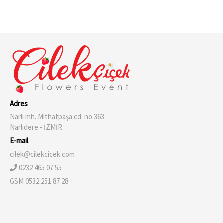
Adres
Narlı mh. Mithatpaşa cd. no 363
Narlıdere - İZMİR
E-mail
cilek@cilekcicek.com
0232 465 07 55
GSM 0532 251 87 28