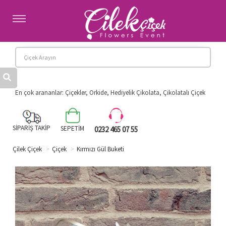
Anasayfa
Kategoriler
Hakkımızda
Banka Hesaplarımız
Diğer İllere Çiçek
En çok arananlar: Çiçekler, Orkide, Hediyelik Çikolata, Çikolatalı Çiçek
İletişim
SİPARİŞ TAKİP
SEPETİM
0232 465 07 55
Çilek Çiçek
Çiçek
Kırmızı Gül Buketi